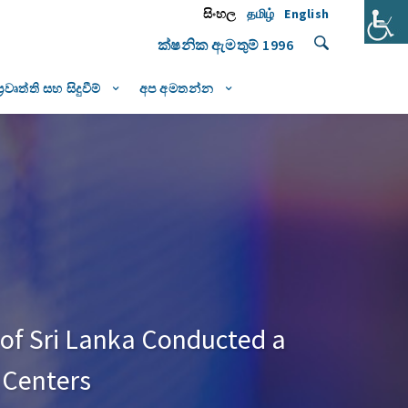
සිංහල
தமிழ்
English
ක්ෂනික ඇමතුම්
1996
ප්‍රවෘත්ති සහ සිදුවීම්
අප අමතන්න
 of Sri Lanka Conducted a
e Centers