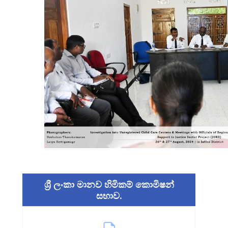
ශ්‍රී ලංකා මානව හිමිකම් කොමිෂන්
සභාව.