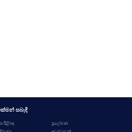
ක්මන් සබැඳි
ප පිළිබඳ
ප්‍රලේබණ
ිර්දේශ
අවස්ථාවන්