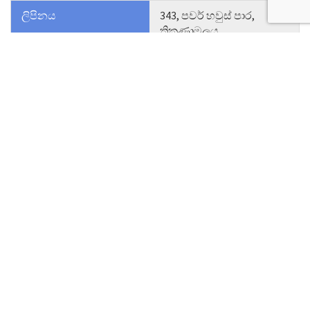
ලිපිනය
343, පවර් හවුස් පාර,
ත්‍රිකුණාමලය
දුරකථන
026 – 2222607
විද්යුත් තැපෑල
hrctrinco@sltnet.lk
වවුනියාව
ප්‍රාදේශීය සම්බන්ධීකාරක
එම් ආර් ප්‍රියදර්ශන මහතා
ලිපිනය
26/2, පිටත වටරවුම් පාර,
වවුනියාව
දුරකථන
024-2222029
විද්යුත් තැපෑල
hrcvavuniya@sltnet.lk