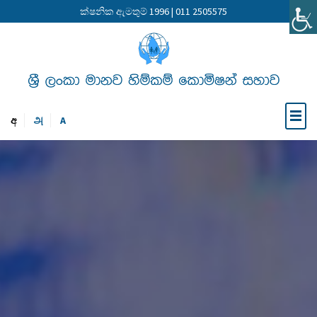
ක්ෂනික ඇමතුම් 1996 | 011 2505575
අ
அ
A