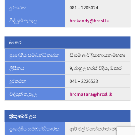
දුරකථන
081 – 2205024
විද්යුත් තැපෑල
hrckandy@hrcsl.lk
මාතර
ප්‍රාදේශීය සම්බන්ධීකාරක
ඩී එම් ආර් දිසානායක මහතා
ලිපිනය
9, රාහුල හරස් වීදිය, මාතර
දුරකථන
041 – 2226533
විද්යුත් තැපෑල
hrcmatara@hrcsl.lk
ත්‍රිකුණාමලය
ප්‍රාදේශීය සම්බන්ධීකාරක
ආර් එල් වසන්තරාජා මහතා