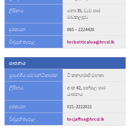
ලිපිනය
නො 35, වැව පාර
මඩකලපුව
දුරකථන
065 – 2224420
විද්යුත් තැපෑල
hrcbatticaloa@hrcsl.lk
යාපනය
ප්‍රාදේශීය සම්බන්ධීකාරක
ටී කනගරාජ් මහතා
ලිපිනය
අංක 42, පන්සල පාර
යාපනය
දුරකථන
021-2222021
විද්යුත් තැපෑල
hrcjaffna@hrcsl.lk