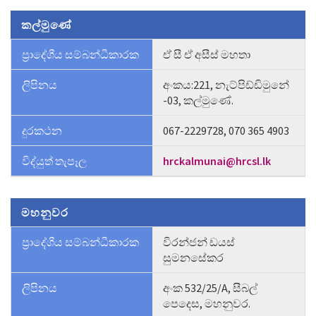
කල්මුණේ
ප්‍රාදේශීය සම්බන්ධීකාරක
ඒ සී ඒ අසීස් මහතා
ලිපිනය
අංකය:221, නැට්පිඩ්ඩිමුනේ
-03, කල්මුණේ.
දුරකථන
067-2229728, 070 365 4903
විද්යුත් තැපෑල
hrckalmunai@hrcsl.lk
මහනුවර
ප්‍රාදේශීය සම්බන්ධීකාරක
විරන්ජන් ඩයස්
සුමනසේකර
ලිපිනය
අංක 532/25/A, සීබල්
පෙදෙස, මහනුවර.