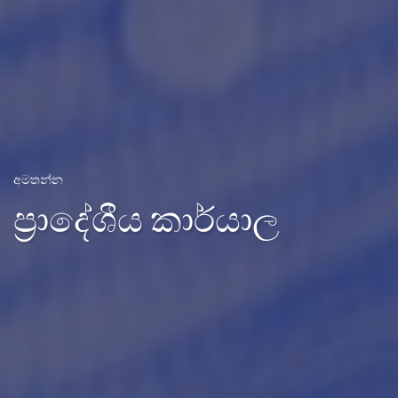
අමතන්න
ප්‍රාදේශීය කාර්යාල