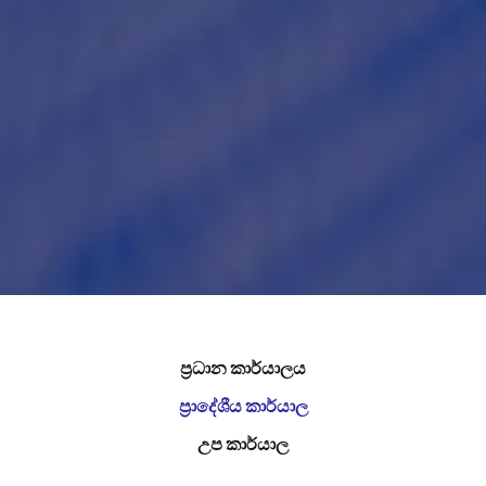
ප්‍රධාන කාර්යාලය
ප්‍රාදේශීය කාර්යාල
උප කාර්යාල