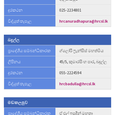
දුරකථන
025-2234801
විද්යුත් තැපෑල
hrcanuradhapura@hrcsl.lk
බදුල්ල
ප්‍රාදේශීය සම්බන්ධීකාරක
ග්ලෝරි ෆ්‍රැන්සිස් මහත්මිය
ලිපිනය
45/5, කුමාරසිංහ පාර, බදුල්ල
දුරකථන
055-2224594
විද්යුත් තැපෑල
hrcbadulla@hrcsl.lk
මඩකලපුව
ප්‍රාදේශීය සම්බන්ධීකාරක
ඒ එල් ඉසදීන් මහතා