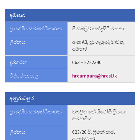
අම්පාර
ප්‍රාදේශීය සම්බන්ධීකාරක
පී ඩබ්ලිව් චන්ද්‍රසිරි මහතා
ලිපිනය
අංක A3, දුටුගැමුණු මාවත,
අම්පාර
දුරකථන
063 – 2222340
විද්යුත් තැපෑල
hrcampara@hrcsl.lk
අනුරාධපුර
ප්‍රාදේශීය සම්බන්ධීකාරක
ඩබ්ලිව් කේ ශිරෝමි ප්‍රියංගා
මෙනවිය
ලිපිනය
623/20 ඊ, ෆ්‍රීමන් පාර,
අනුරාධපුර