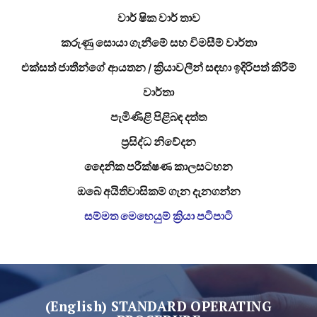
වාර් ෂික වාර් තාව
කරුණු සොයා ගැනීමේ සහ විමසීම් වාර්තා
එක්සත් ජාතීන්ගේ ආයතන / ක්‍රියාවලීන් සඳහා ඉදිරිපත් කිරීම්
වාර්තා
පැමිණිළි පිළිබඳ දත්ත
ප්‍රසිද්ධ නිවේදන
දෛනික පරීක්ෂණ කාලසටහන
ඔබේ අයිතිවාසිකම් ගැන දැනගන්න
සම්මත මෙහෙයුම් ක්‍රියා පටිපාටි
(English) STANDARD OPERATING