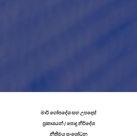
මාර් ගෝපදේශ සහ උපදෙස්
ප්‍රකාශයන් / පොදු නිර්දේශ
නීතිමය සංශෝධන