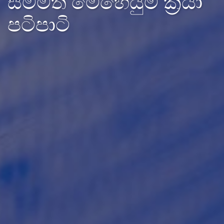
සම්මත මෙහෙයුම් ක්‍රියා
පටිපාටි