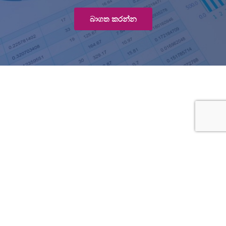
බාගත කරන්න
Human Rights Commission of Sri Lanka
HRCSL – Head Office,
Number 14,
R. A. De Mel Mawatha