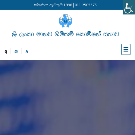
ක්ෂනික ඇමතුම් 1996 | 011 2505575
අ
அ
A