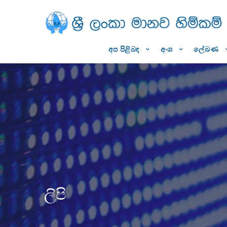
අප පිළිබඳ
අංශ
ලේඛණ
ලිපි