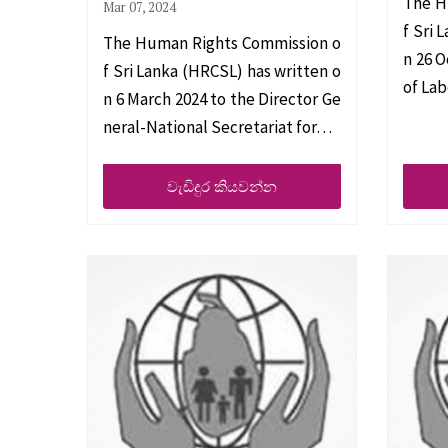
The H
Mar 07, 2024
f Sri 
The Human Rights Commission o
n 26 O
f Sri Lanka (HRCSL) has written o
of La
n 6 March 2024 to the Director Ge
neral-National Secretariat for…
වැඩිදුර කියවන්න