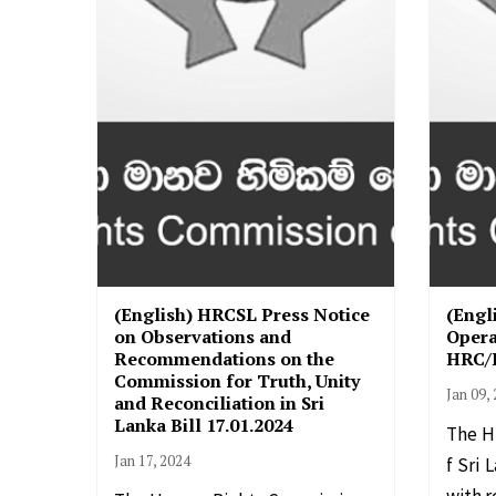
(English) HRCSL Press Notice
(Engl
on Observations and
Opera
Recommendations on the
HRC/P
Commission for Truth, Unity
Jan 09,
and Reconciliation in Sri
Lanka Bill 17.01.2024
The H
Jan 17, 2024
f Sri 