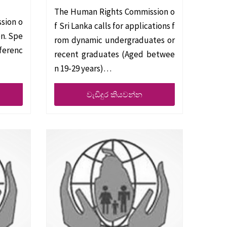
The Human Rights Commission o
sion o
f Sri Lanka calls for applications f
on. Spe
rom dynamic undergraduates or
eferenc
recent graduates (Aged betwee
n 19-29 years)…
වැඩිදුර කියවන්න