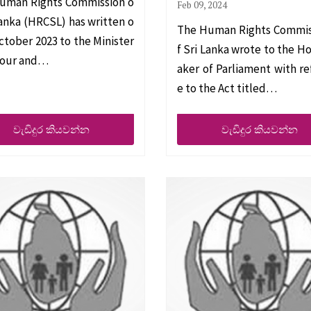
uman Rights Commission o
Feb 09, 2024
Lanka (HRCSL) has written o
The Human Rights Commis
ctober 2023 to the Minister
f Sri Lanka wrote to the H
bour and…
aker of Parliament with r
e to the Act titled…
වැඩිදුර කියවන්න
වැඩිදුර කියවන්න