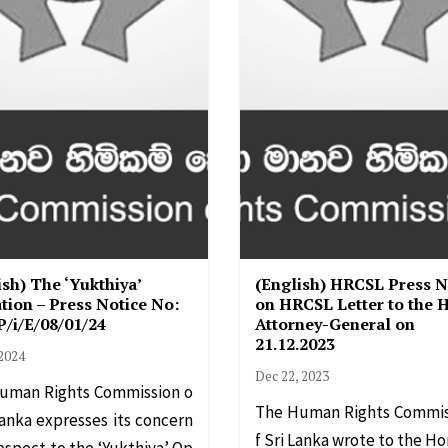
ish) The ‘Yukthiya’
(English) HRCSL Press N
tion – Press Notice No:
on HRCSL Letter to the 
/i/E/08/01/24
Attorney-General on
21.12.2023
 2024
Dec 22, 2023
uman Rights Commission o
The Human Rights Commis
Lanka expresses its concern
f Sri Lanka wrote to the Ho