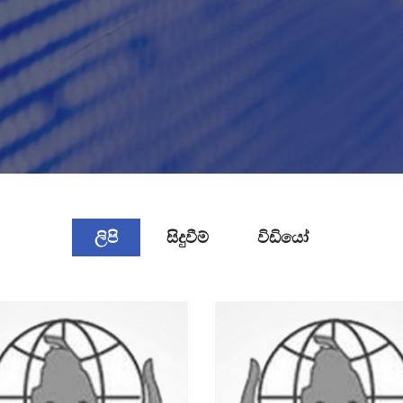
ලිපි
සිදුවීම්
විඩියෝ