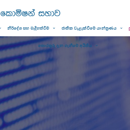
නිර්දේශ සහ මැදිහත්වීම්
ජාතික වැළැක්වීමේ යාන්ත්‍රණය
තොරතුරු දැන ගැනීමේ අයිතිය