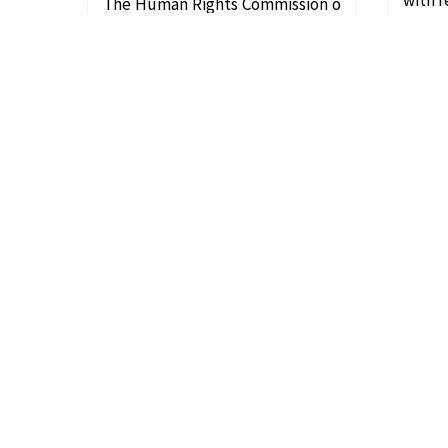
with r
The Human Rights Commission o
erati
f Sri Lanka wrote to H.E. the Presi
a…
dent, sharing its observations an
d recommendations on the Bill…
වැඩිදුර කියවන්න
ශ්‍රී ලංකා මානව හිමිකම් කොමිෂන් සභාව
HRCSL – ප්‍රධාන කාර්යාලය,