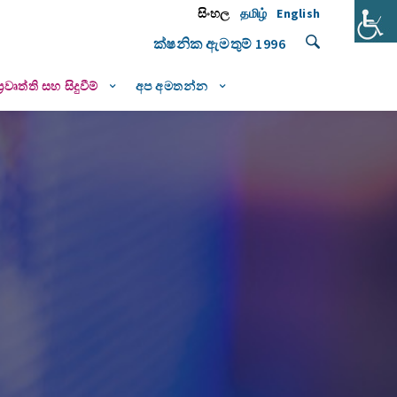
සිංහල
தமிழ்
English
ක්ෂනික ඇමතුම්
1996
ප්‍රවෘත්ති සහ සිදුවීම්
අප අමතන්න