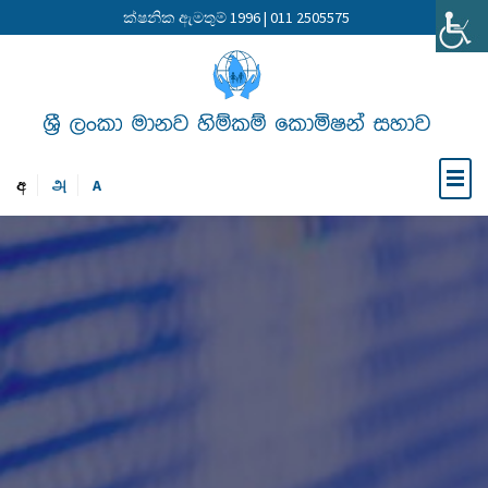
ක්ෂනික ඇමතුම් 1996 | 011 2505575
අ
அ
A