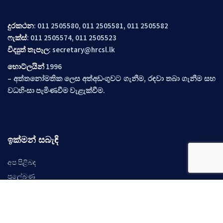
දුරකථන
: 011 2505580, 011 2505581, 011 2505582
ෆැක්ස්
: 011 2505574, 011 2505523
විද්‍යුත් තැපෑල
:
secretary@hrcsl.lk
හොට්ලයින්
1996
– අත්තනෝමතික ලෙස අත්අඩංගුවට ගැනීම, රඳවා තබා ගැනීම සහ
වධහිංසා පැමිණවීම වැළැක්වීම.
ඉක්මන් සබැඳි
අප පිළිබඳ
ප්‍රලේබණ
නිර්දේශ
අවස්ථාවන්
සිදුවීම්