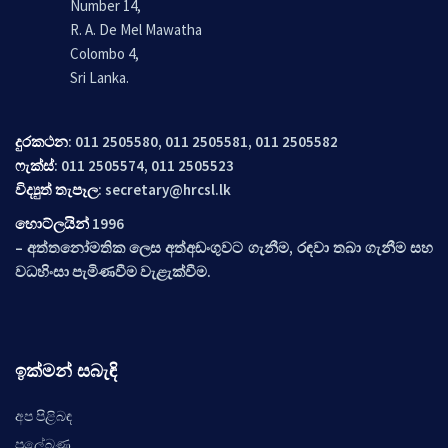
Number 14,
R. A. De Mel Mawatha
Colombo 4,
Sri Lanka.
දුරකථන
: 011 2505580, 011 2505581, 011 2505582
ෆැක්ස්
: 011 2505574, 011 2505523
විද්‍යුත් තැපෑල
:
secretary@hrcsl.lk
හොට්ලයින්
1996
– අත්තනෝමතික ලෙස අත්අඩංගුවට ගැනීම, රඳවා තබා ගැනීම සහ
වධහිංසා පැමිණවීම වැළැක්වීම.
ඉක්මන් සබැඳි
අප පිළිබඳ
ප්‍රලේබණ