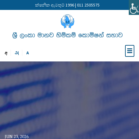
ක්ෂනික ඇමතුම් 1996 | 011 2505575
අ
அ
A
JUN 23, 2026