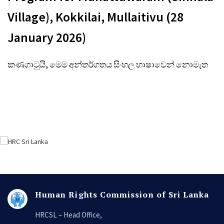
Village), Kokkilai, Mullaitivu (28
January 2026)
කණගාටුයි, මෙම අන්තර්ගතය සිංහල භාෂාවෙන් නොමැත
Human Rights Commission of Sri Lanka
HRCSL – Head Office,