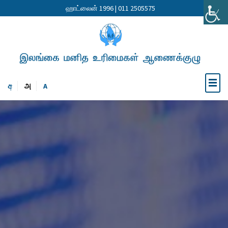
ஹாட்லைன் 1996 | 011 2505575
අ
அ
A