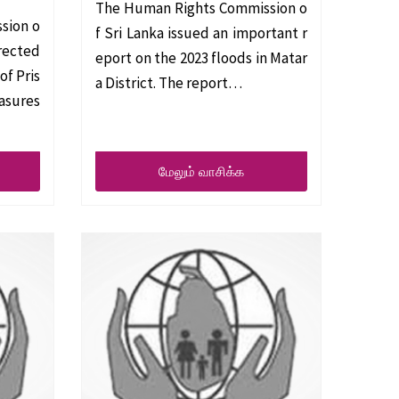
The Human Rights Commission o
sion o
f Sri Lanka issued an important r
irected
eport on the 2023 floods in Matar
of Pris
a District. The report…
asures
மேலும் வாசிக்க