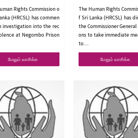
uman Rights Commission o
The Human Rights Commis
 Lanka (HRCSL) has commen
f Sri Lanka (HRCSL) has d
 investigation into the rec
the Commissioner General 
iolence at Negombo Prison
ons to take immediate me
to…
மேலும் வாசிக்க
மேலும் வாசிக்க