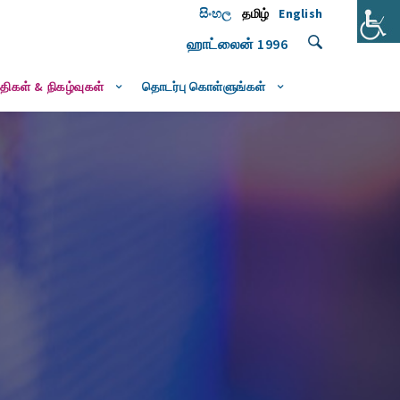
සිංහල
தமிழ்
English
ஹாட்லைன்
1996
திகள் & நிகழ்வுகள்
தொடர்பு கொள்ளுங்கள்