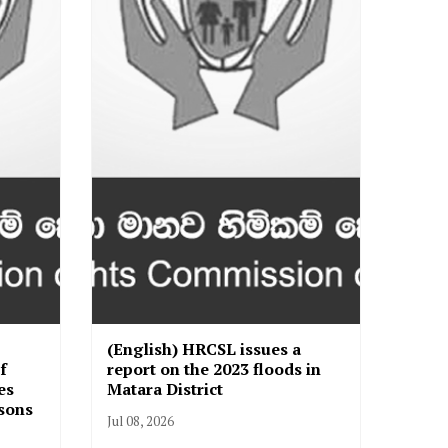
(English) HRCSL issues a
f
report on the 2023 floods in
es
Matara District
isons
Jul 08, 2026