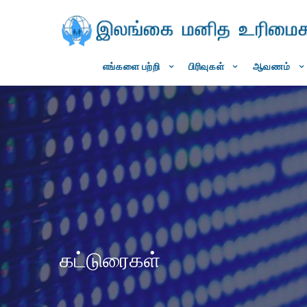
எங்களை பற்றி
பிரிவுகள்
ஆவணம்
கட்டுரைகள்