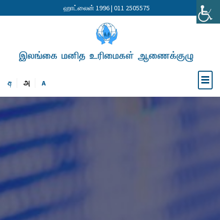
ஹாட்லைன் 1996 | 011 2505575
අ
அ
A