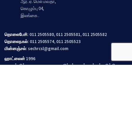
ஆர். ஏ. மெல் மவதா,
கொழும்பு 04,
இலங்கை .
தொலைபேசி
: 011 2505580, 011 2505581, 011 2505582
தொலைநகல்
: 011 2505574, 011 2505523
மின்னஞ்சல்
:
sechrcsl@gmail.com
ஹாட்லைன்
1996
– தன்னிச்சையான கைது, தடுப்புக்காவல் மற்றும் சித்திரவதை
ஆகியவற்றைத் தடுக்க.
விரைவான இணைப்புகள்
History
வாய்ப்புகள்
News